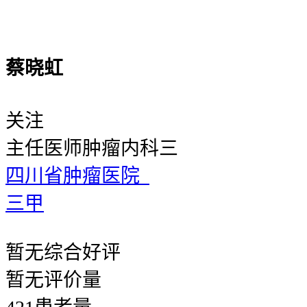
蔡晓虹
关注
主任医师
肿瘤内科三
四川省肿瘤医院
三甲
暂无
综合好评
暂无
评价量