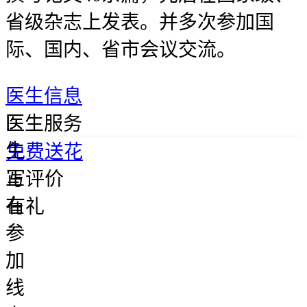
省级杂志上发表。并多次参加国
际、国内、省市会议交流。
医生信息
医
医生服务
生
免费送花
正
写评价
在
有礼
参
加
线