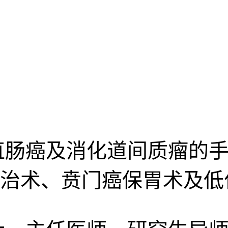
直肠癌及消化道间质瘤的手
治术、贲门癌保胃术及低