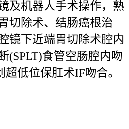
镜及机器人手术操作，熟
胃切除术、结肠癌根治
腔镜下近端胃切除术腔内
SPLT)食管空肠腔内吻
首创超低位保肛术IF吻合。