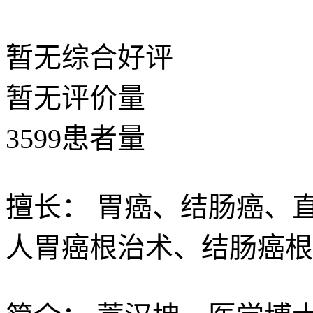
暂无
综合好评
暂无
评价量
3599
患者量
擅长：
胃癌、结肠癌、
人胃癌根治术、结肠癌根