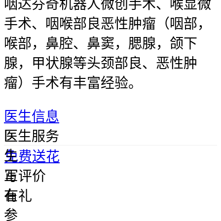
咽达芬奇机器人微创手术、喉显微
手术、咽喉部良恶性肿瘤（咽部，
喉部，鼻腔、鼻窦，腮腺，颌下
腺，甲状腺等头颈部良、恶性肿
瘤）手术有丰富经验。
医生信息
医
医生服务
生
免费送花
正
写评价
在
有礼
参