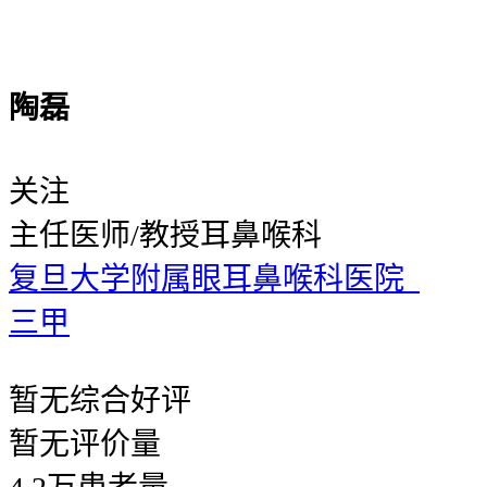
陶磊
关注
主任医师/教授
耳鼻喉科
复旦大学附属眼耳鼻喉科医院
三甲
暂无
综合好评
暂无
评价量