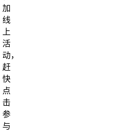
加
线
上
活
动，
赶
快
点
击
参
与