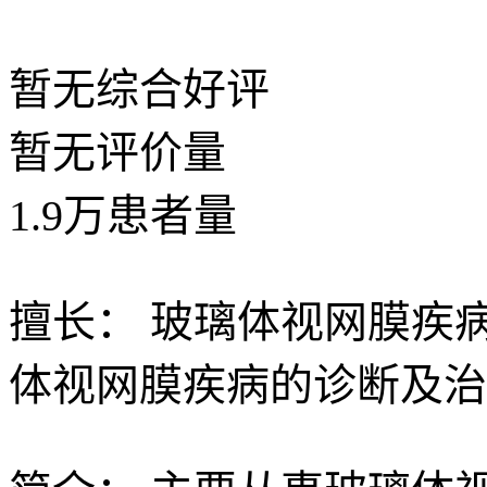
暂无
综合好评
暂无
评价量
1.9
万
患者量
擅长：
玻璃体视网膜疾
体视网膜疾病的诊断及治