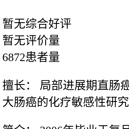
暂无
综合好评
暂无
评价量
6872
患者量
擅长：
局部进展期直肠
大肠癌的化疗敏感性研究