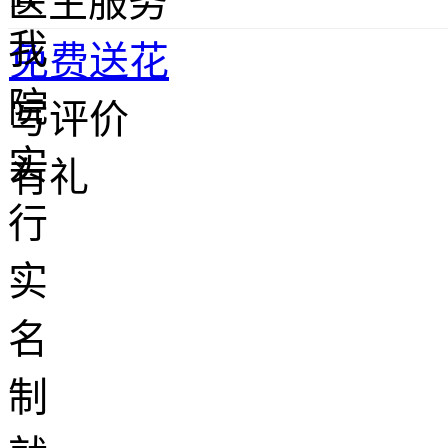
医生服务
我
免费送花
院
写评价
实
有礼
行
实
名
制