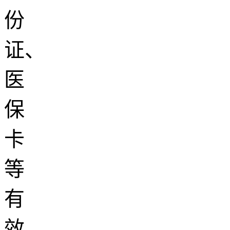
份
证、
医
保
卡
等
有
效