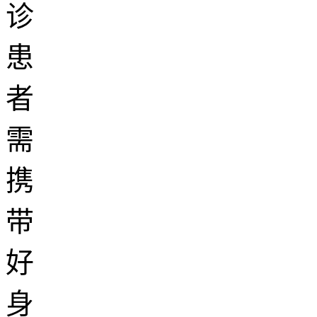
诊
患
者
需
携
带
好
身