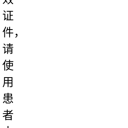
证
件，
请
使
用
患
者