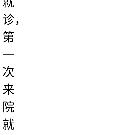
就
诊，
第
一
次
来
院
就