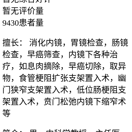
暂无
评价量
9430
患者量
擅长：
消化内镜，胃镜检查，肠镜
检查，早癌筛查，内镜下各种治
疗，如息肉摘除，早癌切除，取异
物，食管梗阻扩张支架置入术，幽
门狭窄支架置入术，低位肠梗阻支
架置入术，贲门松弛内镜下缩窄术
等