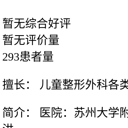
暂无
综合好评
暂无
评价量
293
患者量
擅长：
儿童整形外科各
简介：
医院：苏州大学附