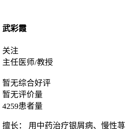
武彩霞
关注
主任医师/教授
暂无
综合好评
暂无
评价量
4259
患者量
擅长：
用中药治疗银屑病、慢性荨