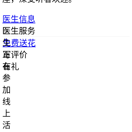
医生信息
医
医生服务
生
免费送花
正
写评价
在
有礼
参
加
线
上
活