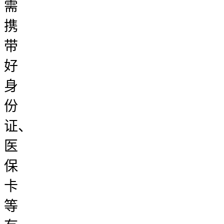
需
携
带
好
身
份
证、
医
保
卡
等