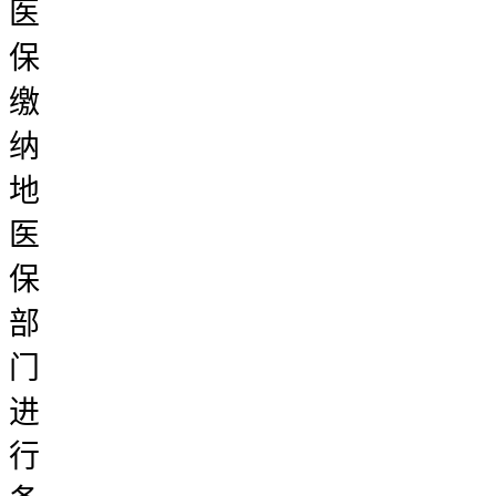
医
保
缴
纳
地
医
保
部
门
进
行