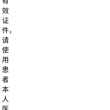
有
效
证
件，
请
使
用
患
者
本
人
医