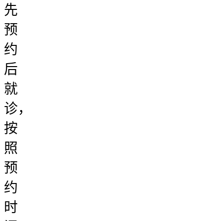
先
预
约
后
就
诊，
按
照
预
约
时