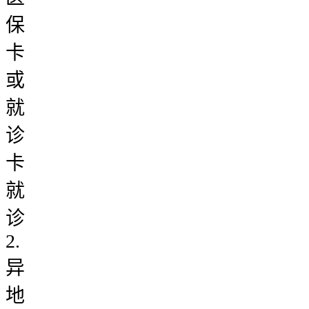
保
卡
或
就
诊
卡
就
诊
2.
异
地