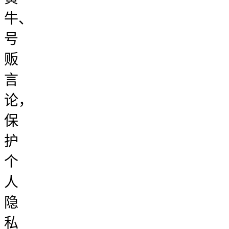
牛、
号
贩
言
论，
保
护
个
人
隐
私