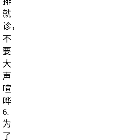
排
就
诊，
不
要
大
声
喧
哗
6.
为
了