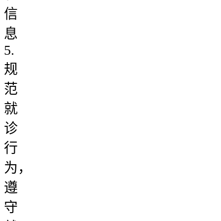
信
息
5.
规
范
就
诊
行
为，
遵
守