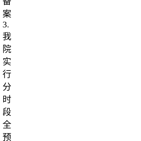
备
案
3.
我
院
实
行
分
时
段
全
预