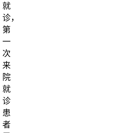
就
诊，
第
一
次
来
院
就
诊
患
者