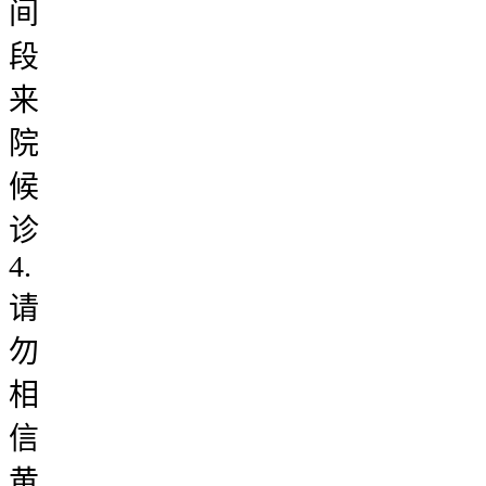
间
段
来
院
候
诊
4.
请
勿
相
信
黄