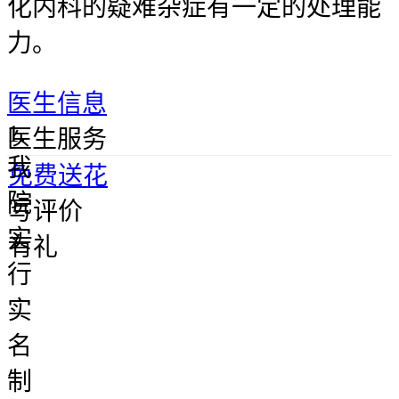
化内科的疑难杂症有一定的处理能
力。
医生信息
1.
医生服务
我
免费送花
院
写评价
实
有礼
行
实
名
制