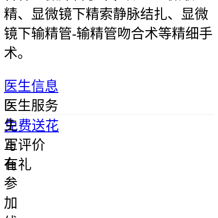
精、显微镜下精索静脉结扎、显微
镜下输精管-输精管吻合术等精细手
术。
医生信息
医
医生服务
生
免费送花
正
写评价
在
有礼
参
加