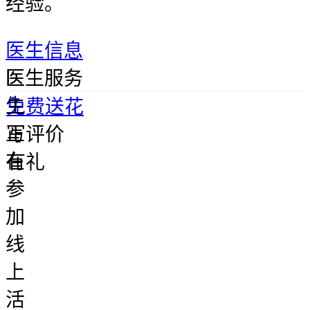
经验。
医生信息
医
医生服务
生
免费送花
正
写评价
在
有礼
参
加
线
上
活