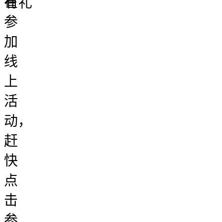
在
有礼
参
加
线
上
活
动，
赶
快
点
击
参