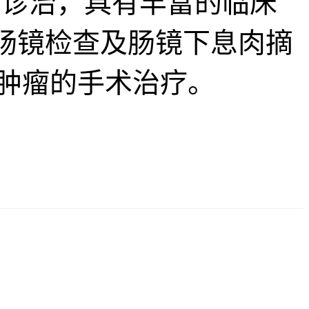
诊治，具有丰富的临床
、肠镜检查及肠镜下息肉摘
肿瘤的手术治疗。