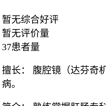
暂无
综合好评
暂无
评价量
37
患者量
擅长：
腹腔镜（达芬奇
病。