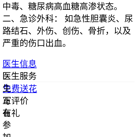
中毒、糖尿病高血糖高渗状态。
二、急诊外科： 如急性胆囊炎、尿
路结石、外伤、创伤、骨折，以及
严重的伤口出血。
医生信息
医
医生服务
生
免费送花
正
写评价
在
有礼
参