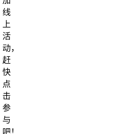
加
线
上
活
动，
赶
快
点
击
参
与
吧！