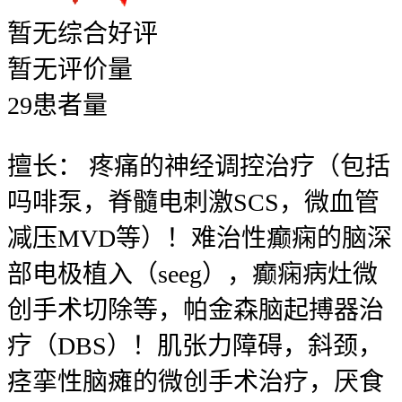
暂无
综合好评
暂无
评价量
29
患者量
擅长：
疼痛的神经调控治疗（包括
吗啡泵，脊髓电刺激SCS，微血管
减压MVD等）！难治性癫痫的脑深
部电极植入（seeg），癫痫病灶微
创手术切除等，帕金森脑起搏器治
疗（DBS）！肌张力障碍，斜颈，
痉挛性脑瘫的微创手术治疗，厌食