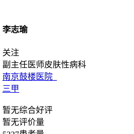
李志瑜
关注
副主任医师
皮肤性病科
南京鼓楼医院
三甲
暂无
综合好评
暂无
评价量