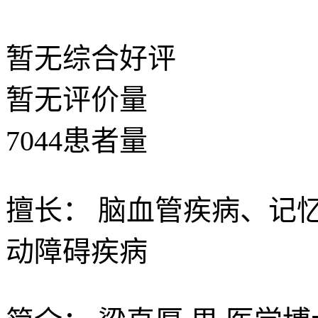
暂无
综合好评
暂无
评价量
7044
患者量
擅长：
脑血管疾病、记
动障碍疾病