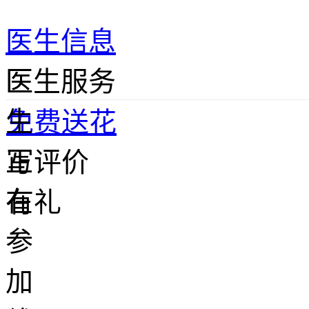
医生信息
医
医生服务
生
免费送花
正
写评价
在
有礼
参
加