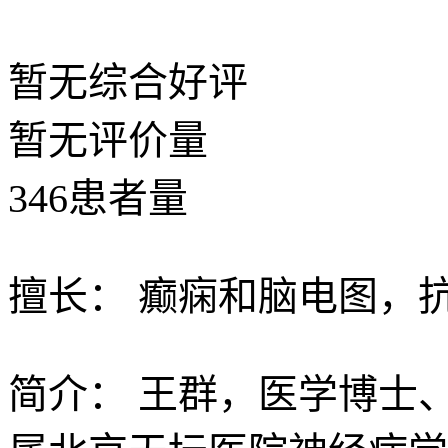
暂无
综合好评
暂无
评价量
346
患者量
擅长：
癫痫和脑电图，
简介：
王群，医学博士