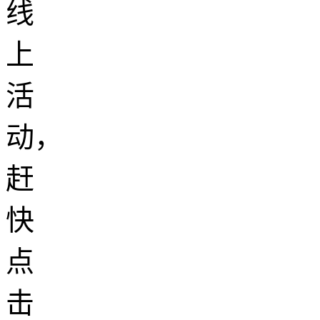
线
上
活
动，
赶
快
点
击