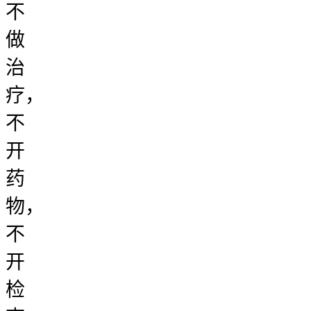
不
做
治
疗，
不
开
药
物，
不
开
检