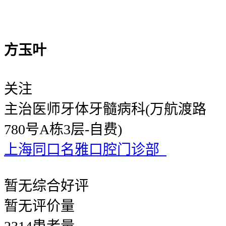
方玉叶
关注
主治医师
牙体牙髓病科(万航渡路
780号A栋3层-自费)
上海同口名雅口腔门诊部
暂无
综合好评
暂无
评价量