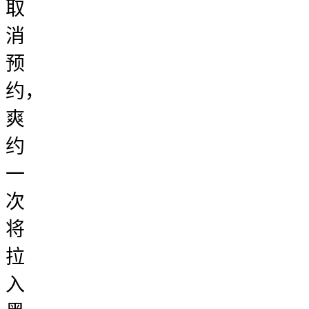
取
消
预
约，
爽
约
一
次
将
拉
入