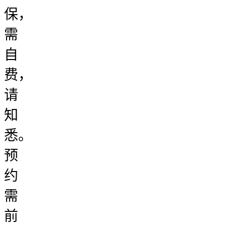
保，
需
自
费，
请
知
悉。
预
约
需
前