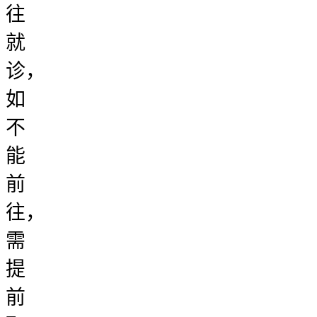
往
就
诊，
如
不
能
前
往，
需
提
前