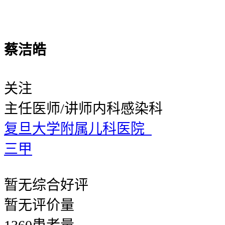
蔡洁皓
关注
主任医师/讲师
内科感染科
复旦大学附属儿科医院
三甲
暂无
综合好评
暂无
评价量