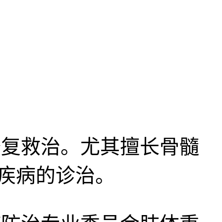
复救治。尤其擅长骨髓
疾病的诊治。