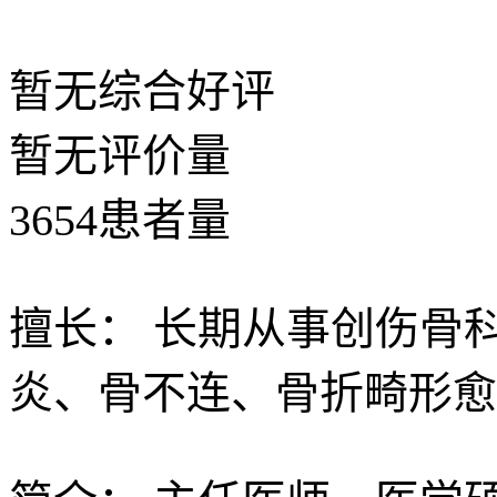
暂无
综合好评
暂无
评价量
3654
患者量
擅长：
长期从事创伤骨
炎、骨不连、骨折畸形愈