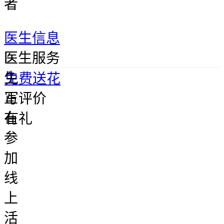
者
医生信息
医
医生服务
生
免费送花
正
写评价
在
有礼
参
加
线
上
活