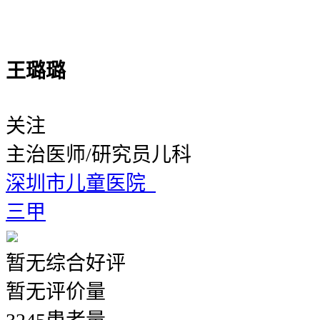
王璐璐
关注
主治医师/研究员
儿科
深圳市儿童医院
三甲
暂无
综合好评
暂无
评价量