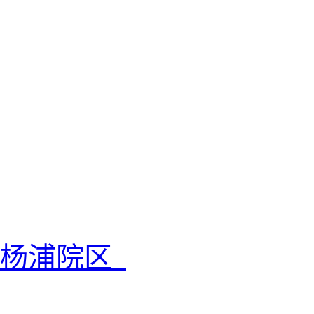
院杨浦院区