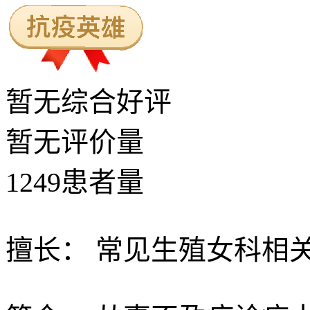
暂无
综合好评
暂无
评价量
1249
患者量
擅长：
常见生殖女科相