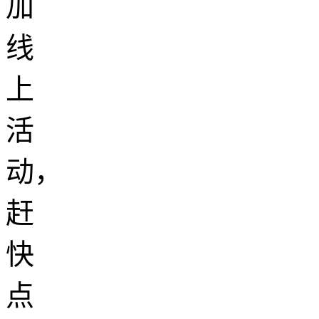
加
线
上
活
动，
赶
快
点