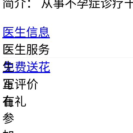
简介：
从事不孕症诊疗
医生信息
医
医生服务
生
免费送花
正
写评价
在
有礼
参