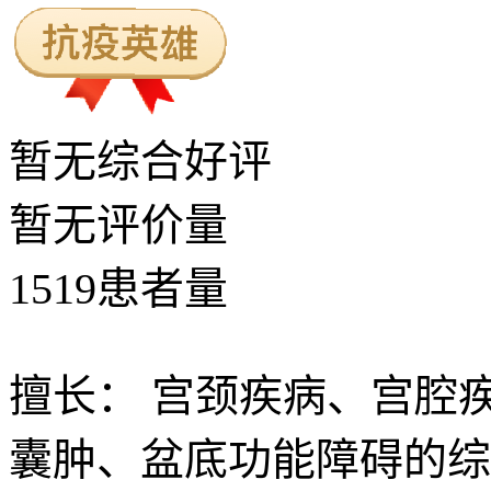
暂无
综合好评
暂无
评价量
1519
患者量
擅长：
宫颈疾病、宫腔
囊肿、盆底功能障碍的综