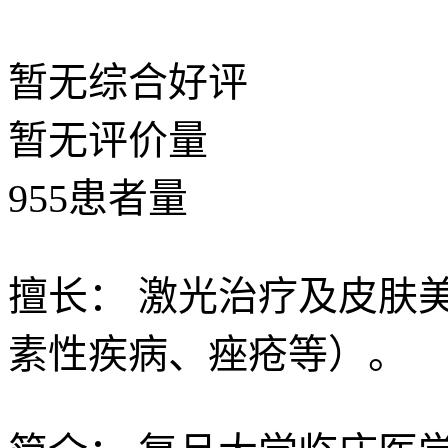
暂无
综合好评
暂无
评价量
955
患者量
擅长：
激光治疗及皮肤
素性疾病、痤疮等）。