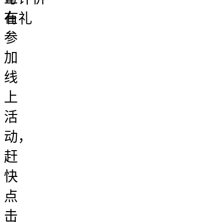
在
有礼
参
加
线
上
活
动，
赶
快
点
击