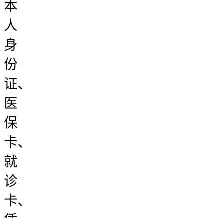
本
人
身
份
证、
医
保
卡、
就
诊
卡、