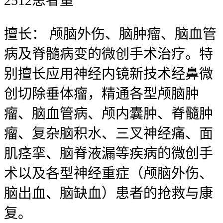
2512
患者量
擅长：
颅脑外伤、脑肿瘤、脑血管
病及脊髓病变的微创手术治疗。特
别擅长应用神经内镜新技术经鼻微
创切除垂体瘤，精通各型颅脑肿
瘤、脑血管病、颅内囊肿、脊髓肿
瘤、复杂脑积水、三叉神经痛、面
肌痉挛、脑脊液漏等疾病的微创手
术以及各型神经重症（颅脑外伤、
脑出血、脑缺血）患者的抢救与康
复。