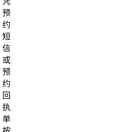
凭
预
约
短
信
或
预
约
回
执
单
按