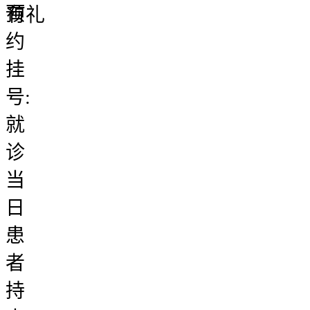
预
有礼
约
挂
号:
就
诊
当
日
患
者
持