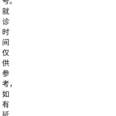
号。
就
诊
时
间
仅
供
参
考，
如
有
延