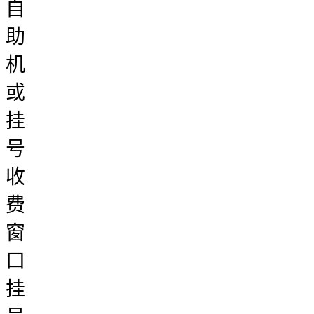
自
助
机
或
挂
号
收
费
窗
口
挂