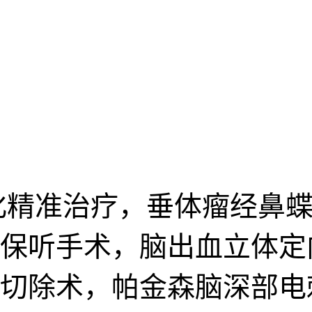
化精准治疗，垂体瘤经鼻蝶
保听手术，脑出血立体定
切除术，帕金森脑深部电