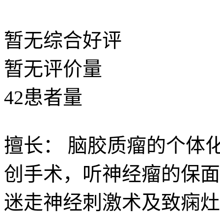
暂无
综合好评
暂无
评价量
42
患者量
擅长：
脑胶质瘤的个体
创手术，听神经瘤的保面
迷走神经刺激术及致痫灶