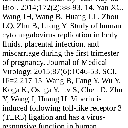
Biol. 2014;172(2):88-93. 14. Yan XC,
Wang JH, Wang B, Huang LL, Zhou
LQ, Zhu B, Liang Y. Study of human
cytomegalovirus replication in body
fluids, placental infection, and
miscarriage during the first trimester
of pregnancy. Journal of Medical
Virology, 2015;87(6):1046-53. SCI,
IF=2.217 15. Wang B, Fang Y, Wu Y,
Koga K, Osuga Y, Lv S, Chen D, Zhu
Y, Wang J, Huang H. Viperin is
induced following toll-like receptor 3
(TLR3) ligation and has a virus-
responsive function in human