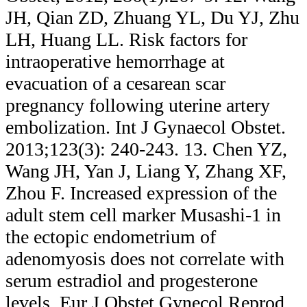
JH, Qian ZD, Zhuang YL, Du YJ, Zhu
LH, Huang LL. Risk factors for
intraoperative hemorrhage at
evacuation of a cesarean scar
pregnancy following uterine artery
embolization. Int J Gynaecol Obstet.
2013;123(3): 240-243. 13. Chen YZ,
Wang JH, Yan J, Liang Y, Zhang XF,
Zhou F. Increased expression of the
adult stem cell marker Musashi-1 in
the ectopic endometrium of
adenomyosis does not correlate with
serum estradiol and progesterone
levels. Eur J Obstet Gynecol Reprod