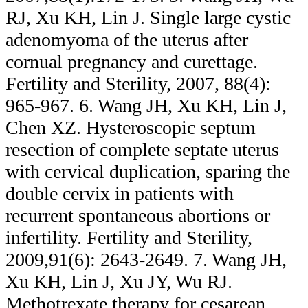
RJ, Xu KH, Lin J. Single large cystic
adenomyoma of the uterus after
cornual pregnancy and curettage.
Fertility and Sterility, 2007, 88(4):
965-967. 6. Wang JH, Xu KH, Lin J,
Chen XZ. Hysteroscopic septum
resection of complete septate uterus
with cervical duplication, sparing the
double cervix in patients with
recurrent spontaneous abortions or
infertility. Fertility and Sterility,
2009,91(6): 2643-2649. 7. Wang JH,
Xu KH, Lin J, Xu JY, Wu RJ.
Methotrexate therapy for cesarean