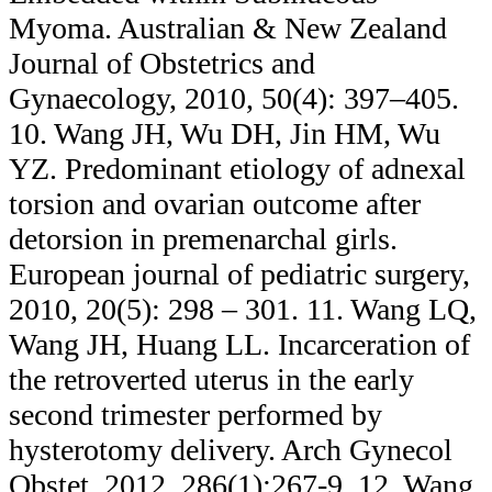
Myoma. Australian & New Zealand
Journal of Obstetrics and
Gynaecology, 2010, 50(4): 397–405.
10. Wang JH, Wu DH, Jin HM, Wu
YZ. Predominant etiology of adnexal
torsion and ovarian outcome after
detorsion in premenarchal girls.
European journal of pediatric surgery,
2010, 20(5): 298 – 301. 11. Wang LQ,
Wang JH, Huang LL. Incarceration of
the retroverted uterus in the early
second trimester performed by
hysterotomy delivery. Arch Gynecol
Obstet, 2012, 286(1):267-9. 12. Wang