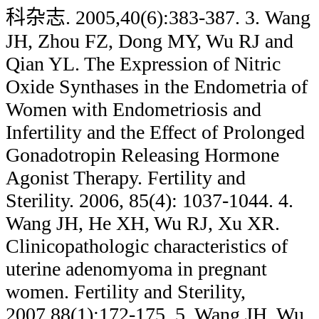
科杂志. 2005,40(6):383-387. 3. Wang
JH, Zhou FZ, Dong MY, Wu RJ and
Qian YL. The Expression of Nitric
Oxide Synthases in the Endometria of
Women with Endometriosis and
Infertility and the Effect of Prolonged
Gonadotropin Releasing Hormone
Agonist Therapy. Fertility and
Sterility. 2006, 85(4): 1037-1044. 4.
Wang JH, He XH, Wu RJ, Xu XR.
Clinicopathologic characteristics of
uterine adenomyoma in pregnant
women. Fertility and Sterility,
2007,88(1):172-175. 5. Wang JH, Wu