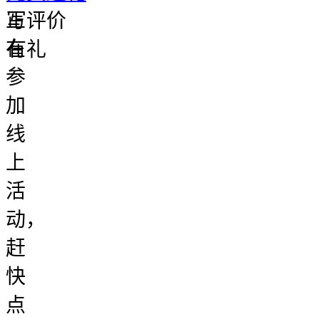
正
写评价
在
有礼
参
加
线
上
活
动，
赶
快
点