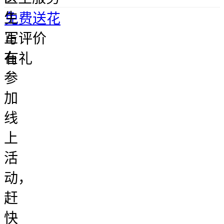
生
免费送花
正
写评价
在
有礼
参
加
线
上
活
动，
赶
快