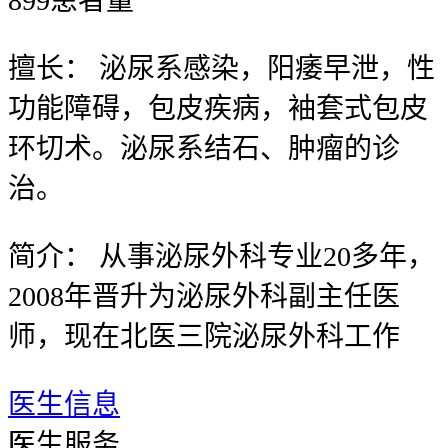
899
患者量
擅长：
泌尿系感染，阳痿早泄，性
功能障碍，包皮疾病，袖套式包皮
环切术。泌尿系结石、肿瘤的诊
治。
简介：
从事泌尿外科专业20多年，
2008年晋升为泌尿外科副主任医
师，现在北医三院泌尿外科工作
医生信息
医
医生服务