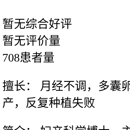
暂无
综合好评
暂无
评价量
708
患者量
擅长：
月经不调，多囊
产，反复种植失败