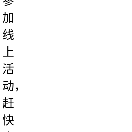
参
加
线
上
活
动，
赶
快