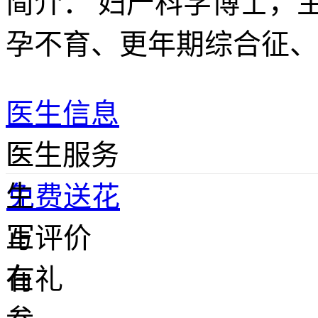
简介：
妇产科学博士，
孕不育、更年期综合征、
医生信息
医
医生服务
生
免费送花
正
写评价
在
有礼