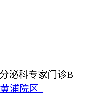
内分泌科专家门诊B
院黄浦院区