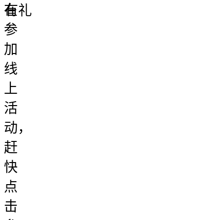
在
有礼
参
加
线
上
活
动，
赶
快
点
击