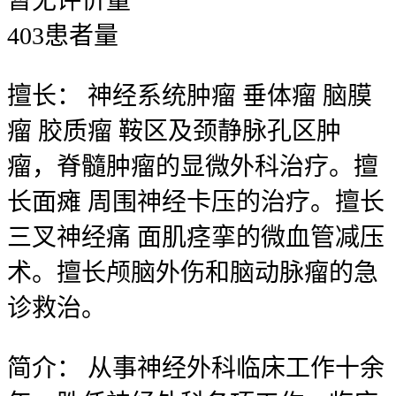
暂无
评价量
403
患者量
擅长：
神经系统肿瘤 垂体瘤 脑膜
瘤 胶质瘤 鞍区及颈静脉孔区肿
瘤，脊髓肿瘤的显微外科治疗。擅
长面瘫 周围神经卡压的治疗。擅长
三叉神经痛 面肌痉挛的微血管减压
术。擅长颅脑外伤和脑动脉瘤的急
诊救治。
简介：
从事神经外科临床工作十余