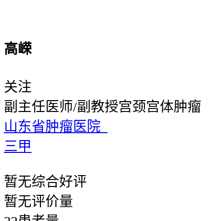
高嵘
关注
副主任医师/副教授
宫颈宫体肿瘤
山东省肿瘤医院
三甲
暂无
综合好评
暂无
评价量