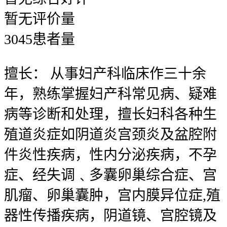
暂无
评价量
3045
患者量
擅长：
从事妇产科临床作三十余
年，熟练掌握妇产科常见病、疑难
病等诊断和处理，擅长妇科各种生
殖道炎症如阴道炎宫颈炎及盆腔附
件炎性疾病，性内分泌疾病，不孕
症、经失调﹑多囊卵巢综合症、宫
肌瘤、卵巢囊肿，宫内膜异位症,殖
器性传播疾病，阴道镜、宫腔镜及