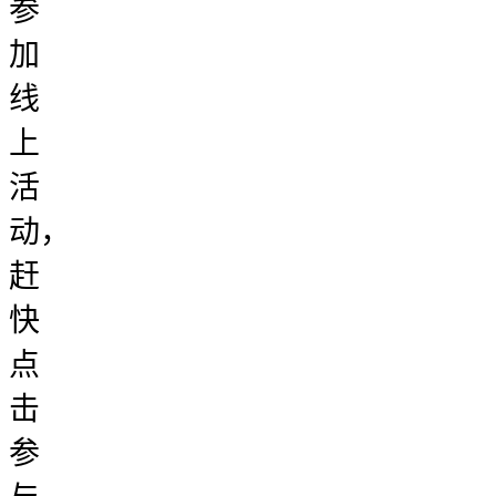
参
加
线
上
活
动，
赶
快
点
击
参