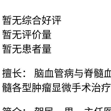
暂无
综合好评
暂无
评价量
暂无
患者量
擅长：
脑血管病与脊髓
髓各型肿瘤显微手术治疗