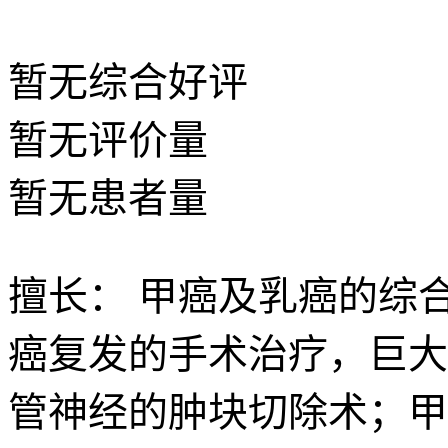
暂无
综合好评
暂无
评价量
暂无
患者量
擅长：
甲癌及乳癌的综
癌复发的手术治疗，巨大
管神经的肿块切除术；甲