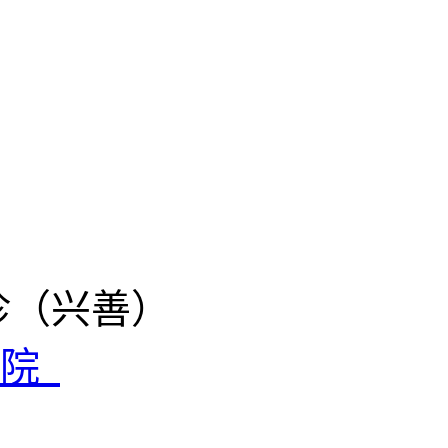
诊（兴善）
医院