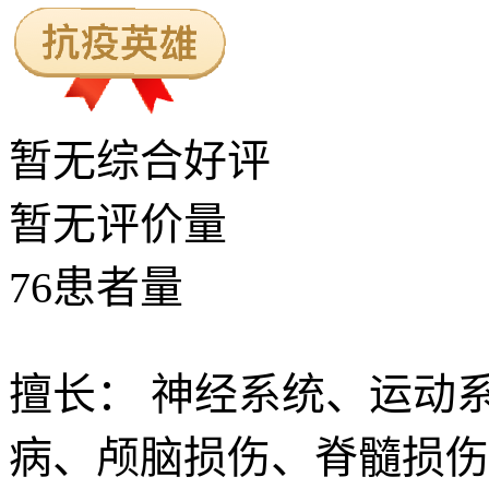
暂无
综合好评
暂无
评价量
76
患者量
擅长：
神经系统、运动
病、颅脑损伤、脊髓损伤