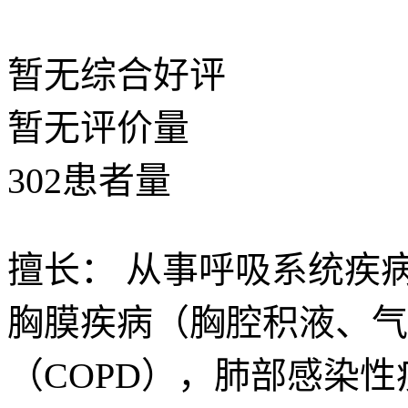
暂无
综合好评
暂无
评价量
302
患者量
擅长：
从事呼吸系统疾
胸膜疾病（胸腔积液、气
（COPD），肺部感染