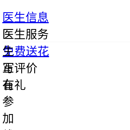
医生信息
医
医生服务
生
免费送花
正
写评价
在
有礼
参
加