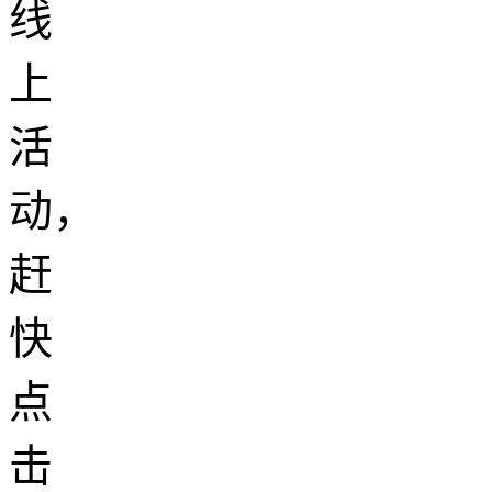
线
上
活
动，
赶
快
点
击