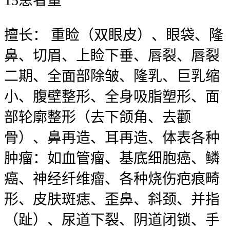
15
患者量
擅长：
重睑（双眼皮）、眼袋、隆
鼻、切眉、上睑下垂、唇裂、唇裂
二期、全面部除皱、隆乳、巨乳缩
小、腹壁整形、全身吸脂塑形、面
部轮廓整形（去下颌角、去颧
骨）、鼻再造、耳再造、体表各种
肿瘤：如血管瘤、基底细胞癌、鳞
癌、神经纤维瘤、各种烧伤疤痕畸
形、皮肤斑痣、歪鼻、斜颈、并指
（趾）、尿道下裂、阴道闭锁、手