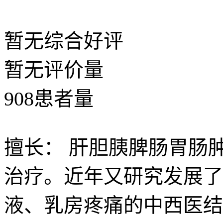
暂无
综合好评
暂无
评价量
908
患者量
擅长：
肝胆胰脾肠胃肠
治疗。近年又研究发展了
液、乳房疼痛的中西医结