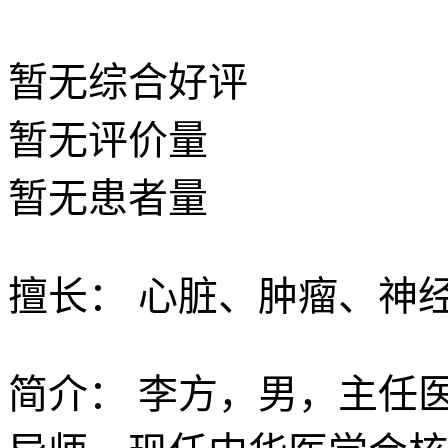
暂无
综合好评
暂无
评价量
暂无
患者量
擅长：
心脏、肿瘤、神
简介：
李方，男，主任