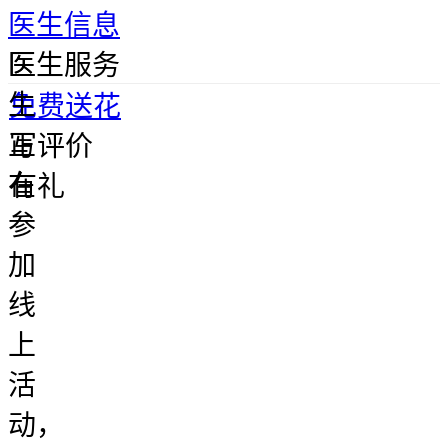
医生信息
医
医生服务
生
免费送花
正
写评价
在
有礼
参
加
线
上
活
动，