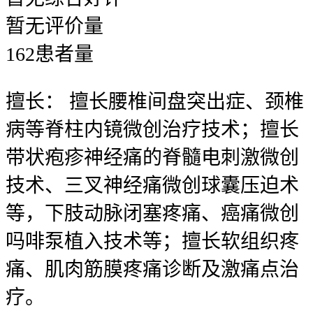
暂无
评价量
162
患者量
擅长：
擅长腰椎间盘突出症、颈椎
病等脊柱内镜微创治疗技术；擅长
带状疱疹神经痛的脊髓电刺激微创
技术、三叉神经痛微创球囊压迫术
等，下肢动脉闭塞疼痛、癌痛微创
吗啡泵植入技术等；擅长软组织疼
痛、肌肉筋膜疼痛诊断及激痛点治
疗。