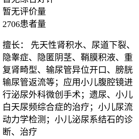
暂无
评价量
2706
患者量
擅长：
先天性肾积水、尿道下裂、
隐睾症、隐匿阴茎、鞘膜积液、重
复肾畸型、输尿管异位开口、膀胱
输尿管返流等；应用小儿腹腔镜进
行泌尿外科微创手术；遗尿、小儿
白天尿频综合症的治疗；小儿尿流
动力学检测；小儿泌尿系结石的诊
断、治疗