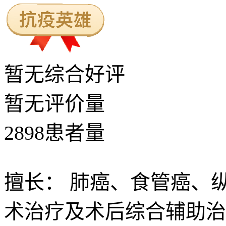
暂无
综合好评
暂无
评价量
2898
患者量
擅长：
肺癌、食管癌、
术治疗及术后综合辅助治