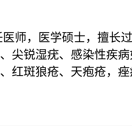
任医师，医学硕士，擅长过
、尖锐湿疣、感染性疾病
、红斑狼疮、天疱疮，痤