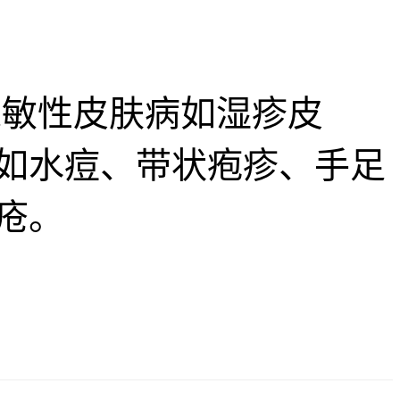
敏性皮肤病如湿疹皮
如水痘、带状疱疹、手足
疮。