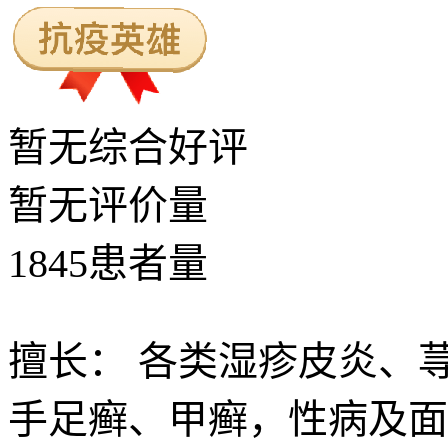
暂无
综合好评
暂无
评价量
1845
患者量
擅长：
各类湿疹皮炎、
手足癣、甲癣，性病及面